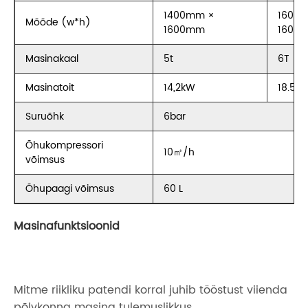
1400mm ×
1600
Mõõde (w*h)
1600mm
1600
Masinakaal
5t
6T
Masinatoit
14,2kW
18.5k
Suruõhk
6bar
Õhukompressori
10㎡/h
võimsus
Õhupaagi võimsus
60 L
Masinafunktsioonid
Mitme riikliku patendi korral juhib tööstust viienda
põlvkonna masina tulemuslikkus.