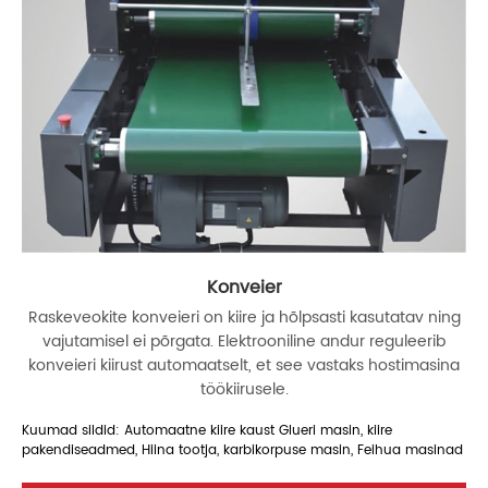
Konveier
Raskeveokite konveieri on kiire ja hõlpsasti kasutatav ning
vajutamisel ei põrgata. Elektrooniline andur reguleerib
konveieri kiirust automaatselt, et see vastaks hostimasina
töökiirusele.
Kuumad sildid: Automaatne kiire kaust Glueri masin, kiire
pakendiseadmed, Hiina tootja, karbikorpuse masin, Feihua masinad