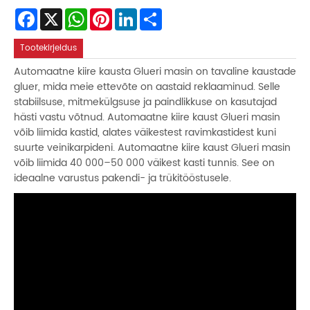
Facebook
X
WhatsApp
Pinterest
LinkedIn
Share
Tootekirjeldus
Automaatne kiire kausta Glueri masin on tavaline kaustade
gluer, mida meie ettevõte on aastaid reklaaminud. Selle
stabiilsuse, mitmekülgsuse ja paindlikkuse on kasutajad
hästi vastu võtnud. Automaatne kiire kaust Glueri masin
võib liimida kastid, alates väikestest ravimkastidest kuni
suurte veinikarpideni. Automaatne kiire kaust Glueri masin
võib liimida 40 000–50 000 väikest kasti tunnis. See on
ideaalne varustus pakendi- ja trükitööstusele.