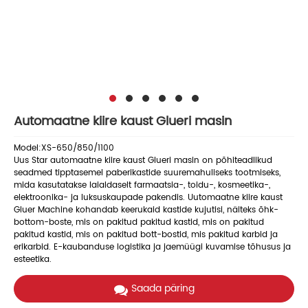
Automaatne kiire kaust Glueri masin
Model:XS-650/850/1100
Uus Star automaatne kiire kaust Glueri masin on põhiteadlikud
seadmed tipptasemel paberikastide suuremahuliseks tootmiseks,
mida kasutatakse laialdaselt farmaatsia-, toidu-, kosmeetika-,
elektroonika- ja luksuskaupade pakendis. Uutomaatne kiire kaust
Gluer Machine kohandab keerukaid kastide kujutisi, näiteks õhk-
bottom-boste, mis on pakitud pakitud kastid, mis on pakitud
pakitud kastid, mis on pakitud bott-bostid, mis pakitud karbid ja
erikarbid. E-kaubanduse logistika ja jaemüügi kuvamise tõhusus ja
esteetika.
Saada päring