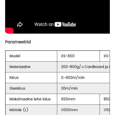
Parameetrid
Mudel
XS-650
XS-85
Materiaalne
200-800g/㎡Cardboard ja N/F&
Kiirus
0-400m/min
Sisekiirus
30m/min
Maksimaalne lehe laius
650mm
850m
Mõõde (L)
11000mm
1150