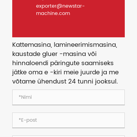
exporter@newstar-
machine.com
Kattemasina, lamineerimismasina,
kaustade gluer -masina või
hinnaloendi päringute saamiseks
jätke oma e -kiri meie juurde ja me
võtame ühendust 24 tunni jooksul.