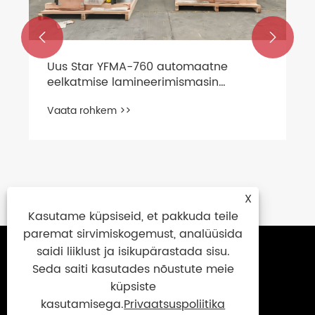


Uus Star YFMA-760 automaatne
eelkatmise lamineerimismasin
saadetakse peagi meie suurkliendile
Vaata rohkem >>
Iraanis.
X
Kasutame küpsiseid, et pakkuda teile
paremat sirvimiskogemust, analüüsida
saidi liiklust ja isikupärastada sisu.
Võta meiega ühendust
Seda saiti kasutades nõustute meie
küpsiste
+86-577-86709268
kasutamisega.
Privaatsuspoliitika