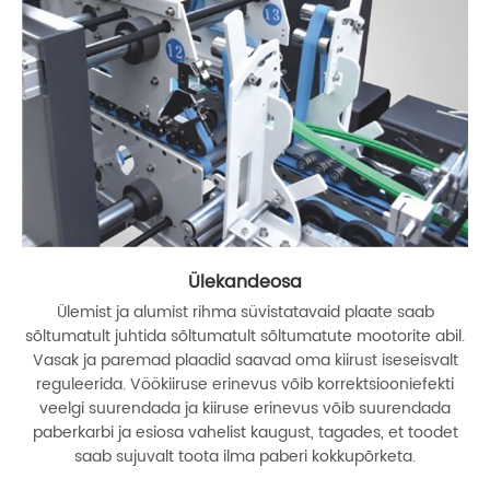
Ülekandeosa
Ülemist ja alumist rihma süvistatavaid plaate saab
sõltumatult juhtida sõltumatult sõltumatute mootorite abil.
Vasak ja paremad plaadid saavad oma kiirust iseseisvalt
reguleerida. Vöökiiruse erinevus võib korrektsiooniefekti
veelgi suurendada ja kiiruse erinevus võib suurendada
paberkarbi ja esiosa vahelist kaugust, tagades, et toodet
saab sujuvalt toota ilma paberi kokkupõrketa.