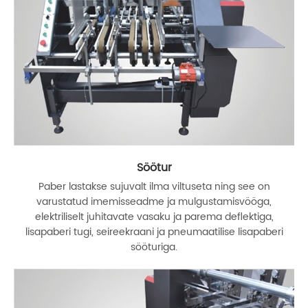
Söötur
Paber lastakse sujuvalt ilma viltuseta ning see on
varustatud imemisseadme ja mulgustamisvööga,
elektriliselt juhitavate vasaku ja parema deflektiga,
lisapaberi tugi, seireekraani ja pneumaatilise lisapaberi
sööturiga.