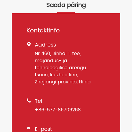
Saada päring
Kontaktinfo
Aadress

Nr 460, Jinhai 1. tee,
majandus- ja
tehnoloogilise arengu
tsoon, kuizhou linn,
Zhejiangi provints, Hiina
Tel

+86-577-86709268
E-post
