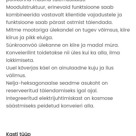
Moodulstruktuur, erinevaid funktsioone saab
kombineerida vastavalt klientide vajadustele ja
funktsioone saab pärast ostmist täiendada.
Mitme mootoriga ülekandel on tugev võimsus, kiire
kiirus ja pikk eluiga.
Sünkroonvöö ülekanne on kiire ja madal müra.
Konveierilint toidetakse nii üles kui ka alla, ilma
lokkimiseta.
Uuel kõverjas käel on ainulaadne kuju ja ilus
välimus.
Nelja-heksagonaalse seadme asukoht on
reserveeritud täiendamiseks igal ajal.
Integreeritud elektrijuhtimiskast on kosmose
säästmiseks peidetud konveieri alla.
Kasti tüüp