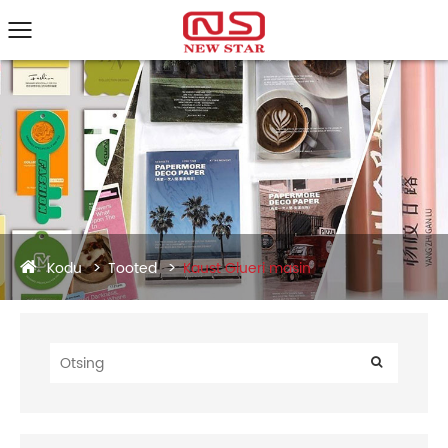
Kodu
Tooted
Kaust Glueri masin