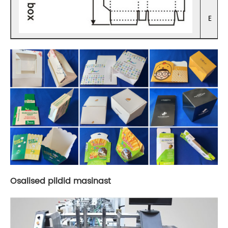
E
Osalised pildid masinast