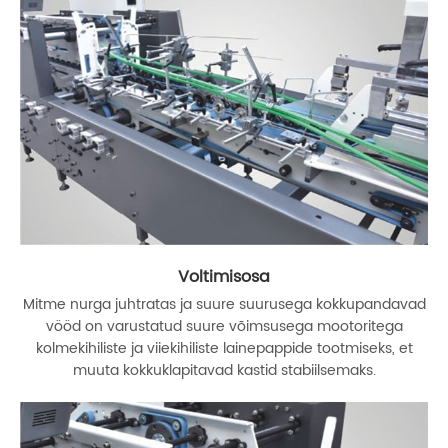
Voltimisosa
Mitme nurga juhtratas ja suure suurusega kokkupandavad
vööd on varustatud suure võimsusega mootoritega
kolmekihiliste ja viiekihiliste lainepappide tootmiseks, et
muuta kokkuklapitavad kastid stabiilsemaks.