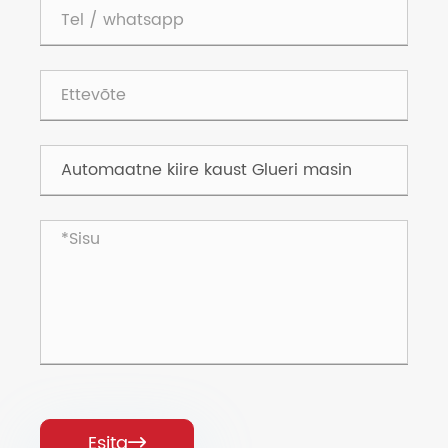
Esita
